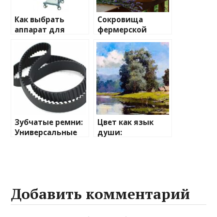
Как выбрать
Сокровища
аппарат для
фермерской
газожидкостного
лавки:
пилинга: секрет
калейдоскоп
сияющей кожи в
вкусов и пользы
вашем салоне
Зубчатые ремни:
Цвет как язык
Универсальные
души:
труженики
психология цвета
современной
в живописи
промышленности
Добавить комментарий