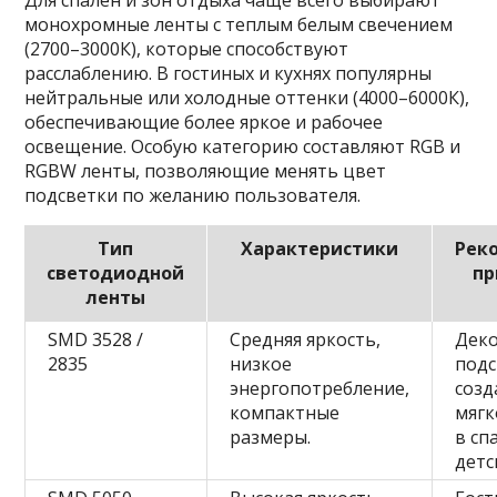
Для спален и зон отдыха чаще всего выбирают
монохромные ленты с теплым белым свечением
(2700–3000К), которые способствуют
расслаблению. В гостиных и кухнях популярны
нейтральные или холодные оттенки (4000–6000К),
обеспечивающие более яркое и рабочее
освещение. Особую категорию составляют RGB и
RGBW ленты, позволяющие менять цвет
подсветки по желанию пользователя.
Тип
Характеристики
Рек
светодиодной
пр
ленты
SMD 3528 /
Средняя яркость,
Дек
2835
низкое
подс
энергопотребление,
созд
компактные
мягк
размеры.
в сп
детс