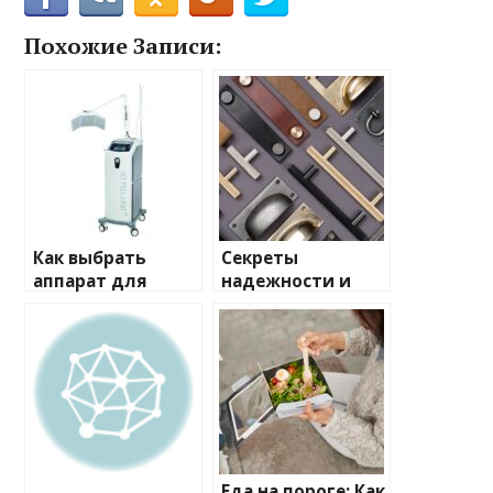
Похожие Записи:
Как выбрать
Секреты
аппарат для
надежности и
газожидкостного
стиля: Все о
пилинга: секрет
мебельной
сияющей кожи в
фурнитуре
вашем салоне
Еда на пороге: Как