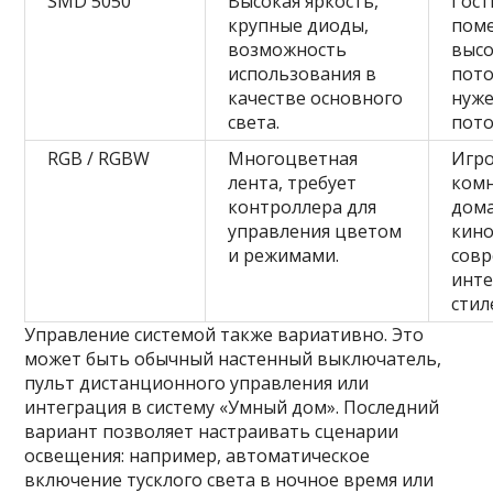
SMD 5050
Высокая яркость,
Гост
крупные диоды,
пом
возможность
выс
использования в
пото
качестве основного
нуж
света.
пото
RGB / RGBW
Многоцветная
Игр
лента, требует
комн
контроллера для
дом
управления цветом
кино
и режимами.
сов
инте
стил
Управление системой также вариативно. Это
может быть обычный настенный выключатель,
пульт дистанционного управления или
интеграция в систему «Умный дом». Последний
вариант позволяет настраивать сценарии
освещения: например, автоматическое
включение тусклого света в ночное время или