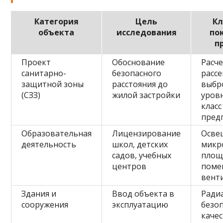
Категория
Цель
К
объекта
исследования
по
п
Проект
Обоснование
Расч
санитарно-
безопасного
расс
защитной зоны
расстояния до
выбр
(СЗЗ)
жилой застройки
уров
класс
пред
Образовательная
Лицензирование
Осве
деятельность
школ, детских
микр
садов, учебных
площ
центров
поме
вент
Здания и
Ввод объекта в
Ради
сооружения
эксплуатацию
безоп
каче