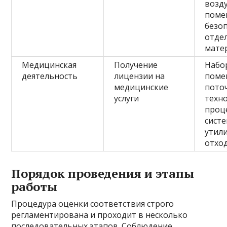
возду
поме
безо
отде
мате
Медицинская
Получение
Набо
деятельность
лицензии на
поме
медицинские
пото
услуги
техн
проц
сист
утил
отхо
Порядок проведения и этапы
работы
Процедура оценки соответствия строго
регламентирована и проходит в несколько
последовательных этапов. Соблюдение