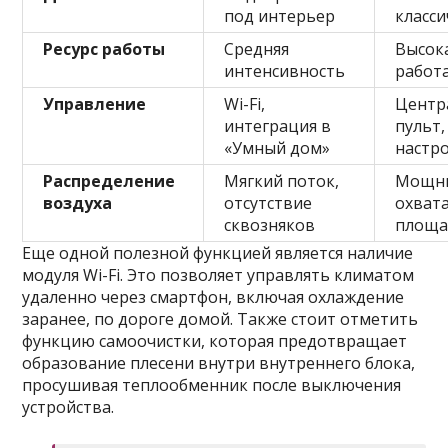
под интерьер
класс
Ресурс работы
Средняя
Высока
интенсивность
работа
Управление
Wi-Fi,
Центр
интеграция в
пульт,
«Умный дом»
настр
Распределение
Мягкий поток,
Мощны
воздуха
отсутствие
охвата
сквозняков
площа
Еще одной полезной функцией является наличие
модуля Wi-Fi. Это позволяет управлять климатом
удаленно через смартфон, включая охлаждение
заранее, по дороге домой. Также стоит отметить
функцию самоочистки, которая предотвращает
образование плесени внутри внутреннего блока,
просушивая теплообменник после выключения
устройства.