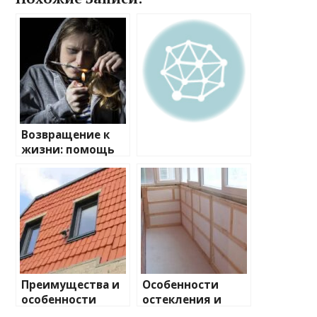
Возвращение к
жизни: помощь
подросткам в
борьбе с
наркозависимост
ью
Преимущества и
Особенности
особенности
остекления и
применения
утепления