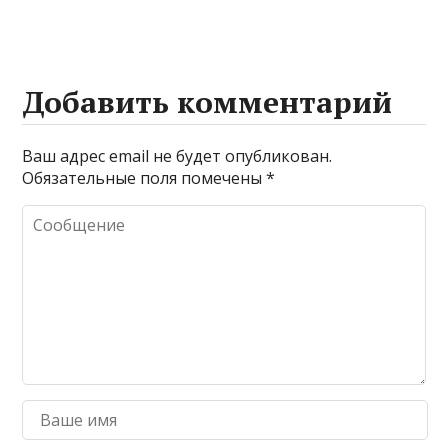
клинкерной
балконов и
плитки для
лоджий: выбор
фасадной
материалов,
отделки
конструкции и
Добавить комментарий
функции
Ваш адрес email не будет опубликован.
Обязательные поля помечены
*