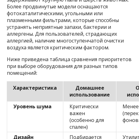
Более продвинутые модели оснащаются
фотокаталитическими, угольными или
плазменными фильтрами, которые способны
устранять неприятные запахи, бактерии и
аллергены. Для пользователей, страдающих
аллергией, наличие многоступенчатой очистки
воздуха является критическим фактором.
Ниже приведена таблица сравнения приоритетов
при выборе оборудования для разных типов
помещений:
Характеристика
Домашнее
О
использование
исп
Уровень шума
Критически
Менее
важен
(пере
(особенно для
фонов
спален)
Дизайн
Подбирается
Утили