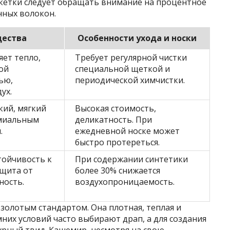
икетки следует обращать внимание на процентное
нных волокон.
ества
Особенности ухода и носки
яет тепло,
Требует регулярной чистки
ой
специальной щеткой и
ью,
периодической химчистки.
ух.
кий, мягкий
Высокая стоимость,
емиальным
деликатность. При
.
ежедневной носке может
быстро протереться.
ойчивость к
При содержании синтетики
щита от
более 30% снижается
ность.
воздухопроницаемость.
золотым стандартом. Она плотная, теплая и
них условий часто выбирают драп, а для создания