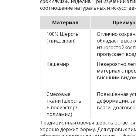
срок службы изделия. При изучении эт
соотношение натуральных и искусстве
Материал
Преимущ
100% Шерсть
Отлично сохран
(твид, драп)
обладает высок
износостойкост
пропускает возд
Кашемир
Невероятно лег
материал с пр
внешним видом
Смесовые
Повышенная уст
ткани (шерсть
деформации, за
+ полиэстер/
влаги, долговеч
полиамид)
Традиционная овечья шерсть остается 
хорошо держит форму. Для суровых зим