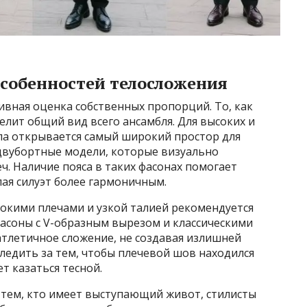
особенностей телосложения
вная оценка собственных пропорций. То, как
елит общий вид всего ансамбля. Для высоких и
ла открывается самый широкий простор для
двубортные модели, которые визуально
ч. Наличие пояса в таких фасонах помогает
ая силуэт более гармоничным.
окими плечами и узкой талией рекомендуется
соны с V-образным вырезом и классическими
атлетичное сложение, не создавая излишней
ледить за тем, чтобы плечевой шов находился
т казаться тесной.
тем, кто имеет выступающий живот, стилисты