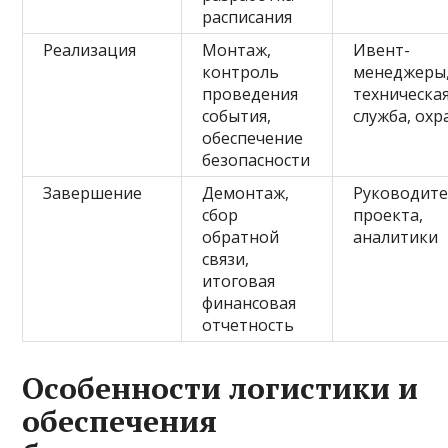
расписания
Реализация
Монтаж,
Ивент-
контроль
менеджеры
проведения
техническа
события,
служба, охр
обеспечение
безопасности
Завершение
Демонтаж,
Руководит
сбор
проекта,
обратной
аналитики
связи,
итоговая
финансовая
отчетность
Особенности логистики и
обеспечения