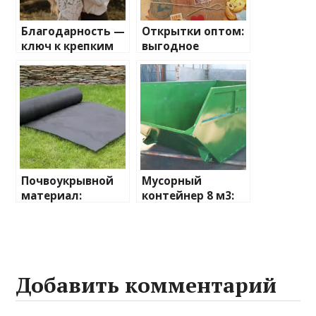
Благодарность —
Открытки оптом:
ключ к крепким
выгодное
взаимоотношени
решение для
ям
бизнеса и личных
целей
Почвоукрывной
Мусорный
материал:
контейнер 8 м3:
важность и
оптимальное
применение в
решение для
современном
эффективного
садоводстве и
сбора отходов
сельском
Добавить комментарий
хозяйстве