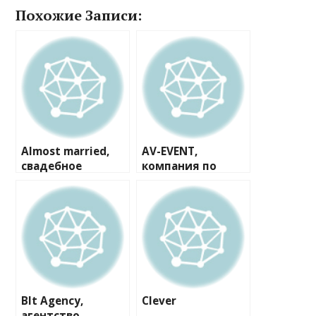
Похожие Записи:
Almost married,
AV-EVENT,
свадебное
компания по
агентство
организации
мероприятий
Blt Agency,
Clever
агентство