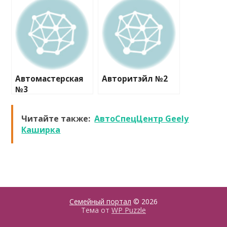
Автомастерская
Авторитэйл №2
№3
Читайте также:
АвтоСпецЦентр Geely
Каширка
Семейный портал
© 2026
Тема от
WP Puzzle