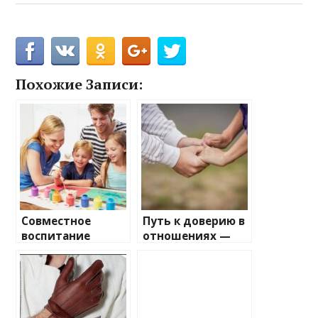
Похожие Записи:
Совместное
Путь к доверию в
воспитание
отношениях —
детей —
практические
руководство по
стратегии для
гармоничному
укрепления связи
взаимодействию
в семье