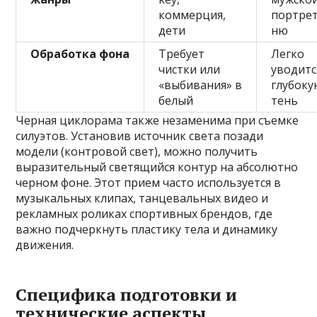
коммерция,
портрет
дети
ню
Обработка фона
Требует
Легко
чистки или
уводитс
«выбивания» в
глубок
белый
тень
Черная циклорама также незаменима при съемке
силуэтов. Установив источник света позади
модели (контровой свет), можно получить
выразительный светящийся контур на абсолютно
черном фоне. Этот прием часто используется в
музыкальных клипах, танцевальных видео и
рекламных роликах спортивных брендов, где
важно подчеркнуть пластику тела и динамику
движения.
Специфика подготовки и
технические аспекты