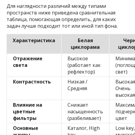
Для наглядности различий между типами
пространств ниже приведена сравнительная
таблица, помогающая определить, для каких
задач лучше подходит тот или иной тип фона.
Характеристика
Белая
Чер
циклорама
цикло
Отражение
Высокое
Минима
света
(работает как
(погло
рефлектор)
свет)
Контрастность
Низкая /
Высокая
Средняя
Очень
высока
Влияние на
Снижает
Максим
цветные
насыщенность
подчер
фильтры
(разбеливает)
цвет
Основные
Каталог, High
Low key
жанры
key,
мужско