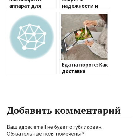
аппарат для
надежности и
газожидкостного
стиля: Все о
пилинга: секрет
мебельной
сияющей кожи в
фурнитуре
вашем салоне
Еда на пороге: Как
доставка
изменила наши
привычки
Добавить комментарий
Ваш адрес email не будет опубликован.
Обязательные поля помечены
*