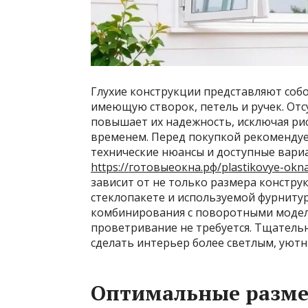
Глухие конструкции представляют собо
имеющую створок, петель и ручек. От
повышает их надежность, исключая ри
временем. Перед покупкой рекоменду
технические нюансы и доступные вари
https://готовыеокна.рф/plastikovye-okn
зависит от не только размера конструк
стеклопакете и используемой фурниту
комбинирования с поворотными моделя
проветривание не требуется. Тщатель
сделать интерьер более светлым, уют
Оптимальные разме