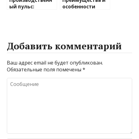
Производственн
Преимущества и
ый пульс:
особенности
секреты долгой
перетяжки
жизни
мягкой мебели:
промышленного
как обновить
оборудования
диван с
сохранением
Добавить комментарий
комфорта и
стиля
Ваш адрес email не будет опубликован.
Обязательные поля помечены
*