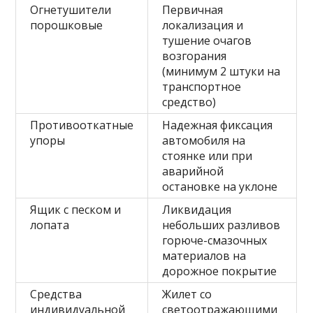
Огнетушители
Первичная
порошковые
локализация и
тушение очагов
возгорания
(минимум 2 штуки на
транспортное
средство)
Противооткатные
Надежная фиксация
упоры
автомобиля на
стоянке или при
аварийной
остановке на уклоне
Ящик с песком и
Ликвидация
лопата
небольших разливов
горюче-смазочных
материалов на
дорожное покрытие
Средства
Жилет со
индивидуальной
светоотражающими