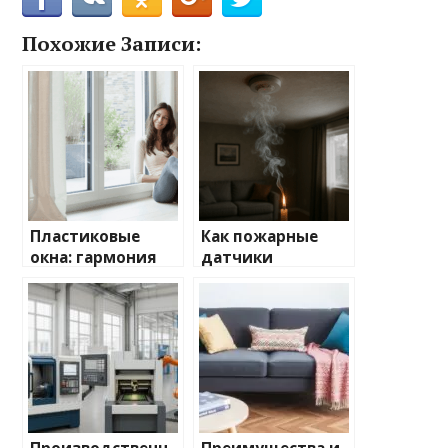
Похожие Записи:
Пластиковые
Как пожарные
окна: гармония
датчики
стиля и
распознают
функциональнос
угрозу?
ти в вашем доме<